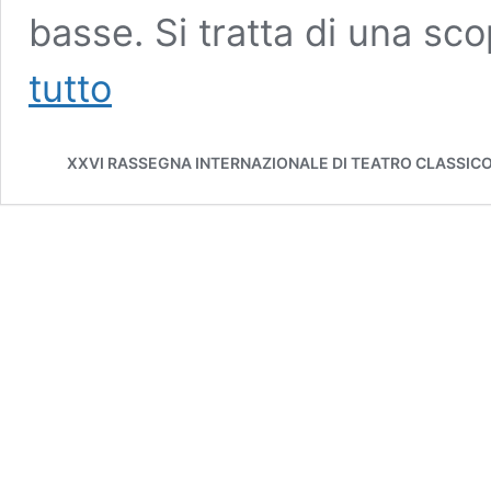
basse. Si tratta di una s
La
tutto
cava
dei
dinosauri
XXVI RASSEGNA INTERNAZIONALE DI TEATRO CLASSIC